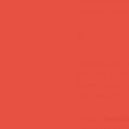
silvestre en pais
diferentes colore
¿Buscas un plan 
Descubre los
ba
Estados Unidos, y
ritmo del jazz.
En Icod,
Tenerif