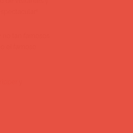
 de visitantes y
 espectacular!
y no tan famosos
do el famoso
ripper
y