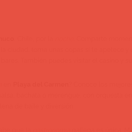
muco
, Chile, por la
noche
. Comparte moment
la ciudad, toma unas copas si te apetece y
 bares. También puedes visitar el casino y su
a
en
Playa del Carmen
? Conoce los mejores
 salsa, bachata o merengue, con orquesta en
lena de baile y diversión.
abe que la
gastronomía
gallega es única. Ma