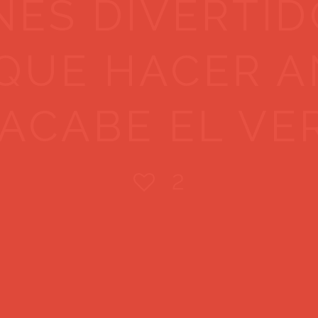
NES DIVERTI
 QUE HACER A
ACABE EL V
2