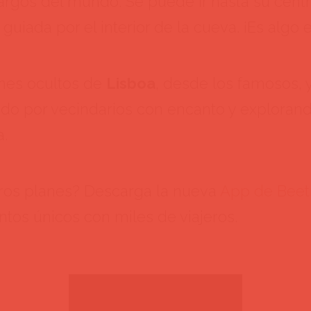
argos del mundo. Se puede ir hasta su centro
a guiada por el interior de la cueva. ¡Es algo
nes ocultos de
Lisboa
, desde los famosos, 
ndo por vecindarios con encanto y exploran
a.
tros planes? Descarga la nueva
App de Beet
os únicos con miles de viajeros.