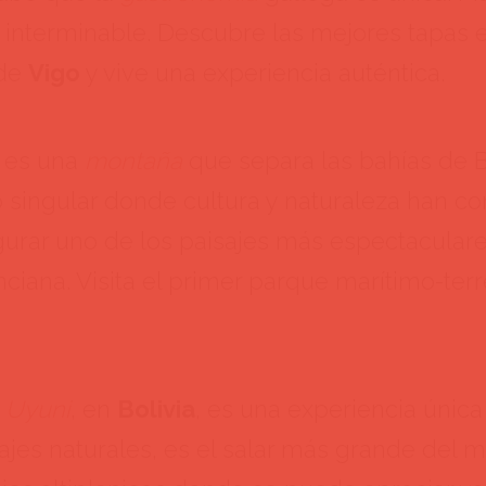
s interminable. Descubre las mejores tapas 
 de
Vigo
y vive una experiencia auténtica.
es una
montaña
que separa las bahías de 
o singular donde cultura y naturaleza han co
igurar uno de los paisajes más espectaculare
iana. Visita el primer parque marítimo-terr
e Uyuni
, en
Bolivia
, es una experiencia únic
jes naturales, es el salar más grande del 