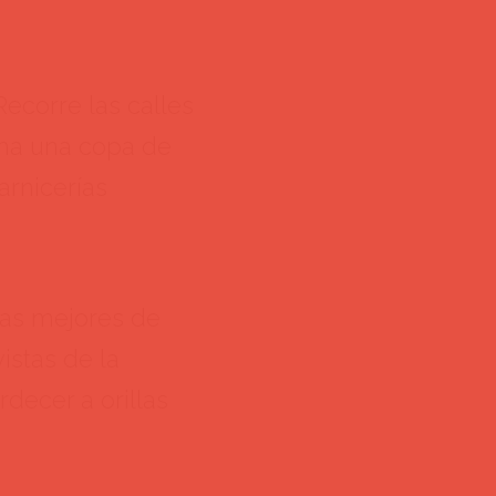
Recorre las calles
oma una copa de
arnicerías
las mejores de
istas de la
decer a orillas