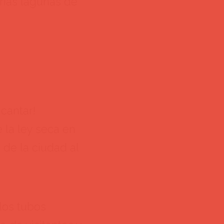
arias lagunas de
ncantar!
 la ley seca en
 de la ciudad al
 los tubos