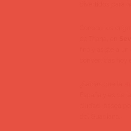
divertidos para ha
Conoce los oríg
de Triana, en
Sev
fino y asiste a u
convertidas hoy e
¿Sabías que la
Al
España y es de l
ciudad, pasea por
del Guadiana.