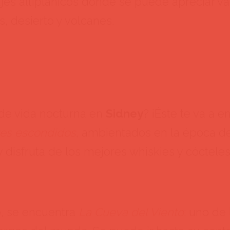
ajes altiplanicos donde se puede apreciar v
s, desierto y volcanes.
de vida nocturna en
Sidney
? ¡Éste te va a e
res escondidos
, ambientados en la época de
 disfruta de los mejores whiskies y cócteles
e
, se encuentra
La Cueva del Viento
: uno de