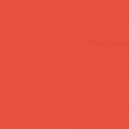
queso… la lista e
calles históricas
La
Serra Gelada
Altea. Un espaci
siglos para conf
Comunidad Valenc
región.
Visitar el
S
alar d
Rodeado de paisa