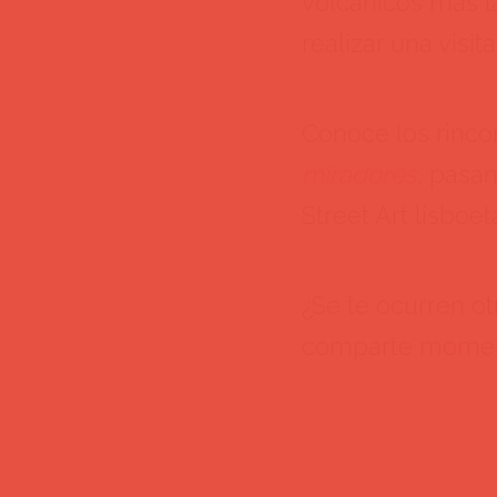
volcánicos más l
realizar una visit
Conoce los rinco
miradores
, pasa
Street Art lisboet
¿Se te ocurren o
comparte moment