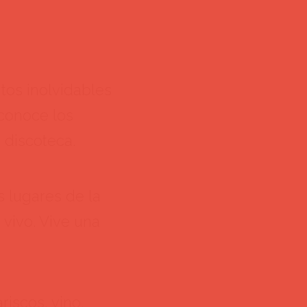
os inolvidables
 conoce los
 discoteca.
 lugares de la
 vivo. Vive una
riscos, vino,