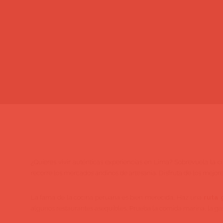
¿Quieres vivir auténticas experiencias en Lima? Sobrevuela la ci
recorre los mercados andinos de artesanía. Disfruta de los mejo
La fama de la cocina peruana es bien merecida. Haz una
ruta 
algunos restaurantes asequibles. Prueba la comida marina, la gast