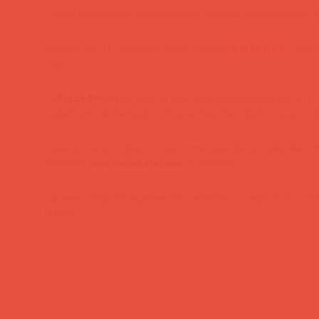
Conoce los parques y las atracciones naturales más bonitas de Li
¿Quieres vivir un momento único? Vuela en
parapente
y disfru
mar.
La
Plaza Mayor
es quizá la zona más representativa de Lima. V
ciudad como el Mercado Central, la Plaza San Martín y el Cerro S
Pasea por las principales zonas comerciales de la ciudad. Recorre
pierdas los
mercados andinos
de artesanía.
¿Quieres compartir experiencias y enseñar lo mejor de tu ciuda
planes.